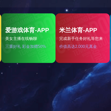
产品型号
厂商性
JS06-HFECT308
生产厂
产品描述
电脑涡流检测仪是具有多功能、实用性
验，满足各类用户的需要
BX-G1608创新性地下
产品型号
厂商性