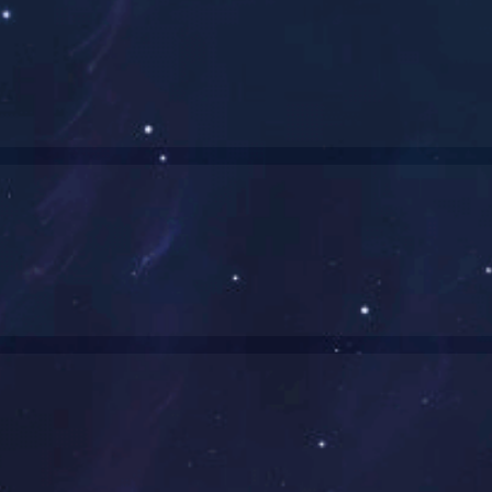
当前位置：
首页
产
JS02-BX-3000地下管
产品型号
厂商性
JS02-BX-3000
生产厂
产品描述
地下管线探测仪：采用多频探测技术
位。该仪器自动化程度高，即使是非