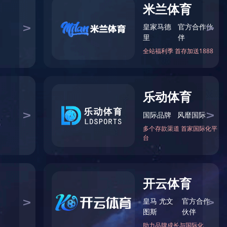
（中国）
品中心
金属探测仪器
·暗管探测仪
线探测仪
质
更新时间
浏览次数
家
2024-05-24
2492
十分便于现场操作，通过选择频率，准确的进行地下管线定
专业人员使用，也可以获得专业的探测效果。