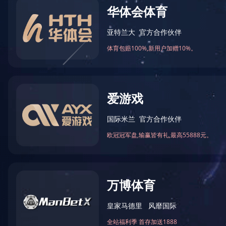
产品分类
PRODUCT CLASSIFICATION
金属探测仪器
查看全部产品