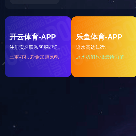
相关文章
RELATED ARTICLES
街道环境监测系统方案如何建设
水质检测仪的分类及其重要性
恒温恒湿试验箱不制冷的故障分析
紫外辐照计 紫外照度测定仪