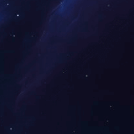
BX-G1608
生产厂
产品描述
BX-G1608创新性地下管线探测仪
管线、地下电缆的路径探测、深度测
JC15-EDX6000X
产品型号
厂商性
JC15-EDX6000
生产厂
产品描述
X荧光光谱仪 硅针半导体探测器 X
测、桥梁隧道、航海船舶、航空机场