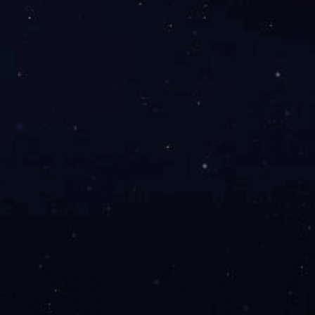
末页 跳转到第
页
扫码加微信
热线电话
15313095671