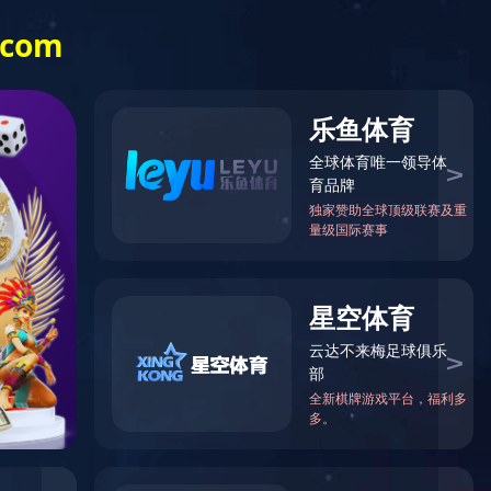
18501309179
在线留言
星空体育·星
空官方网站-
星空体育